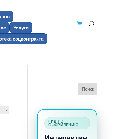
анов
ние
Услуги
тека соцконтракта
ГИД ПО
ОФОРМЛЕНИЮ
Интерактив