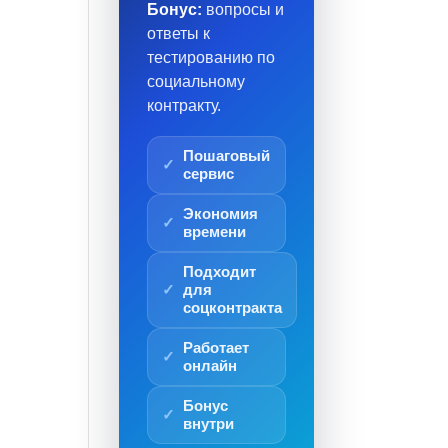
Бонус:
вопросы и
ответы к
тестированию по
социальному
контракту.
Пошаговый
сервис
Экономия
времени
Подходит
для
соцконтракта
Работает
онлайн
Бонус
внутри