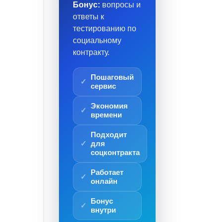
Бонус:
вопросы и
ответы к
тестированию по
социальному
контракту.
Пошаговый
сервис
Экономия
времени
Подходит
для
соцконтракта
Работает
онлайн
Бонус
внутри