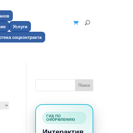
анов
ние
Услуги
тека соцконтракта
ГИД ПО
ОФОРМЛЕНИЮ
Интерактив