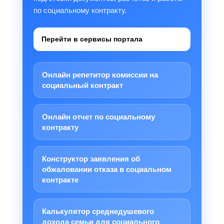
по социальному контракту.
Перейти в сервисы портала
Онлайн репетитор комиссии на
социальный контракт
Онлайн отчет по социальному
контракту
Конструктор заявления об
обжаловании отказа в социальном
контракте
Калькулятор среднедушевого
дохода семьи для социального