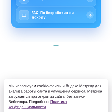
FAQ: По безработице и
→
доходу
ИП Гуляев Е.А. ОГРН 310784709900570 ИНН 
Мы используем cookie-файлы и Яндекс Метрику для
781020474307
анализа работы сайта и улучшения сервиса. Метрика
загружается при открытии сайта, без записи
Вебвизора. Подробнее:
Политика
конфиденциальности
.