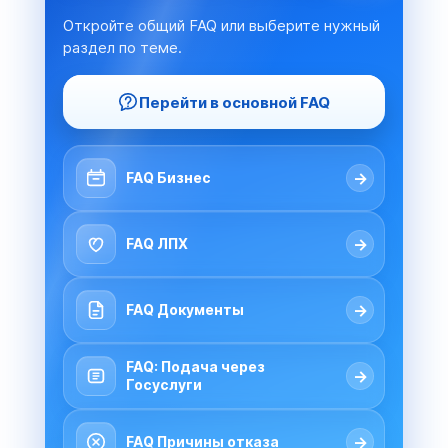
Откройте общий FAQ или выберите нужный
раздел по теме.
Перейти в основной FAQ
→
FAQ Бизнес
→
FAQ ЛПХ
→
FAQ Документы
FAQ: Подача через
→
Госуслуги
→
FAQ Причины отказа