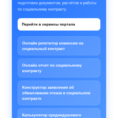
подготовки документов, расчётов и работы
по социальному контракту.
Перейти в сервисы портала
Онлайн репетитор комиссии на
социальный контракт
Онлайн отчет по социальному
контракту
Конструктор заявления об
обжаловании отказа в социальном
контракте
Калькулятор среднедушевого