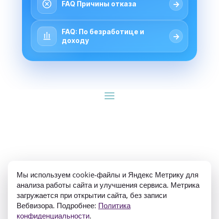
→
FAQ Причины отказа
FAQ: По безработице и
→
доходу
ИП Гуляев Е.А. ОГРН 310784709900570 ИНН 
Мы используем cookie-файлы и Яндекс Метрику для
781020474307
анализа работы сайта и улучшения сервиса. Метрика
загружается при открытии сайта, без записи
Вебвизора. Подробнее:
Политика
конфиденциальности
.