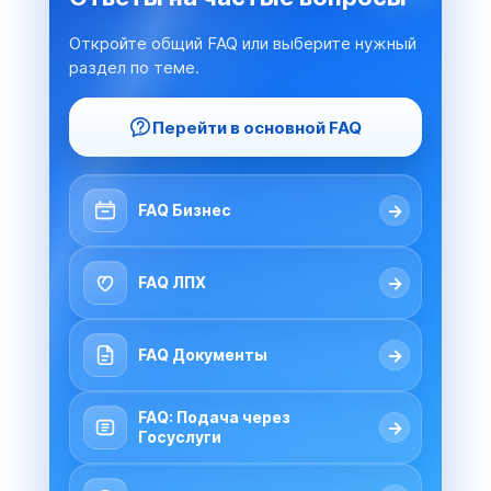
Откройте общий FAQ или выберите нужный
раздел по теме.
Перейти в основной FAQ
→
FAQ Бизнес
→
FAQ ЛПХ
→
FAQ Документы
FAQ: Подача через
→
Госуслуги