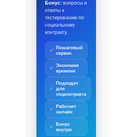
Бонус:
вопросы и
ответы к
тестированию по
социальному
контракту.
Пошаговый
сервис
Экономия
времени
Подходит
для
соцконтракта
Работает
онлайн
Бонус
внутри