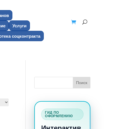
анов
ние
Услуги
тека соцконтракта
ГИД ПО
ОФОРМЛЕНИЮ
Интерактив