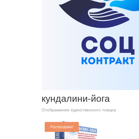
Главная
/ Товары с меткой “кундалини-йога”
кундалини-йога
Отображение единственного товара
Распродажа!