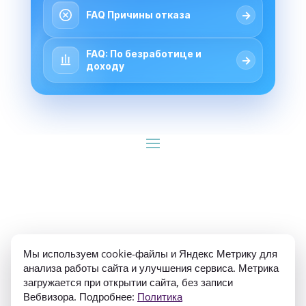
→
FAQ Причины отказа
FAQ: По безработице и
→
доходу
ИП Гуляев Е.А. ОГРН 310784709900570 ИНН 
Мы используем cookie-файлы и Яндекс Метрику для
781020474307
анализа работы сайта и улучшения сервиса. Метрика
загружается при открытии сайта, без записи
Вебвизора. Подробнее:
Политика