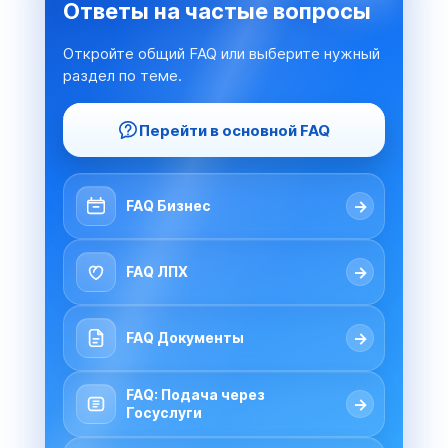
Ответы на частые вопросы
Откройте общий FAQ или выберите нужный
раздел по теме.
Перейти в основной FAQ
→
FAQ Бизнес
→
FAQ ЛПХ
→
FAQ Документы
FAQ: Подача через
→
Госуслуги