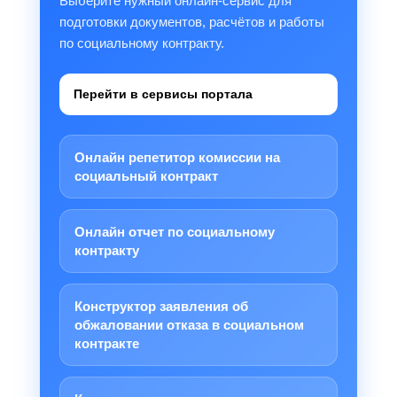
Выберите нужный онлайн-сервис для
подготовки документов, расчётов и работы
по социальному контракту.
Перейти в сервисы портала
Онлайн репетитор комиссии на
социальный контракт
Онлайн отчет по социальному
контракту
Конструктор заявления об
обжаловании отказа в социальном
контракте