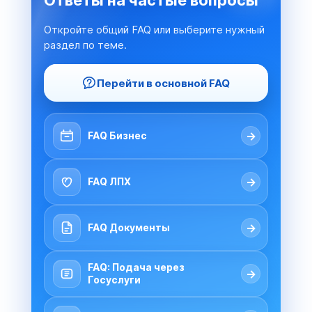
Ответы на частые вопросы
Откройте общий FAQ или выберите нужный
раздел по теме.
Перейти в основной FAQ
→
FAQ Бизнес
→
FAQ ЛПХ
→
FAQ Документы
FAQ: Подача через
→
Госуслуги