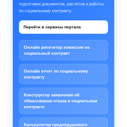
подготовки документов, расчётов и работы
по социальному контракту.
Перейти в сервисы портала
Онлайн репетитор комиссии на
социальный контракт
Онлайн отчет по социальному
контракту
Конструктор заявления об
обжаловании отказа в социальном
контракте
Калькулятор среднедушевого