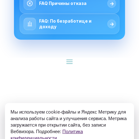
→
FAQ Причины отказа
FAQ: По безработице и
→
доходу
ИП Гуляев Е.А. ОГРН 310784709900570 ИНН 
Мы используем cookie-файлы и Яндекс Метрику для
781020474307
анализа работы сайта и улучшения сервиса. Метрика
загружается при открытии сайта, без записи
Вебвизора. Подробнее:
Политика
конфиденциальности
.