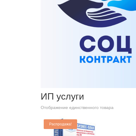
Главная
/ Товары с меткой “ИП услуги”
ИП услуги
Отображение единственного товара
Распродажа!