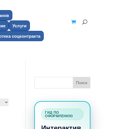
анов
ние
Услуги
тека соцконтракта
ГИД ПО
ОФОРМЛЕНИЮ
Интерактив