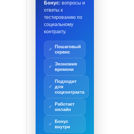
Бонус:
вопросы и
ответы к
тестированию по
социальному
контракту.
Пошаговый
сервис
Экономия
времени
Подходит
для
соцконтракта
Работает
онлайн
Бонус
внутри