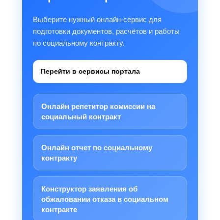
Выберите нужный онлайн-сервис для
подготовки документов, расчётов и работы
по социальному контракту.
Перейти в сервисы портала
Онлайн репетитор комиссии на
социальный контракт
Онлайн отчет по социальному
контракту
Конструктор заявления об
обжаловании отказа в социальном
контракте