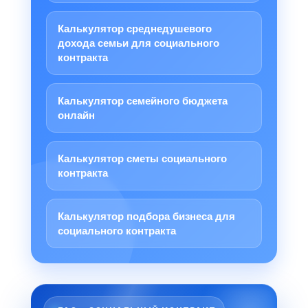
Калькулятор среднедушевого
дохода семьи для социального
контракта
Калькулятор семейного бюджета
онлайн
Калькулятор сметы социального
контракта
Калькулятор подбора бизнеса для
социального контракта