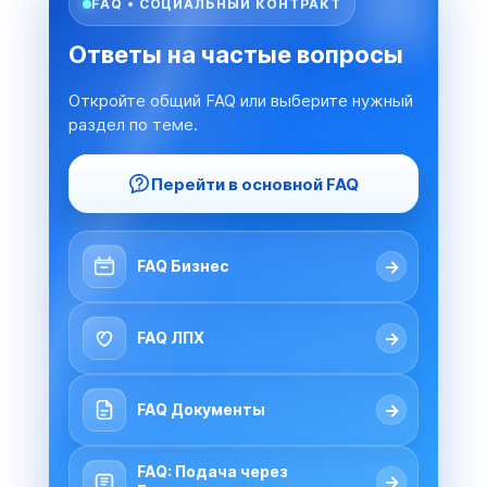
FAQ • СОЦИАЛЬНЫЙ КОНТРАКТ
Ответы на частые вопросы
Откройте общий FAQ или выберите нужный
раздел по теме.
Перейти в основной FAQ
→
FAQ Бизнес
→
FAQ ЛПХ
→
FAQ Документы
FAQ: Подача через
→