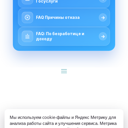
Госуслуги
→
FAQ Причины отказа
FAQ: По безработице и
→
доходу
ИП Гуляев Е.А. ОГРН 310784709900570 ИНН 
Мы используем cookie-файлы и Яндекс Метрику для
781020474307
анализа работы сайта и улучшения сервиса. Метрика