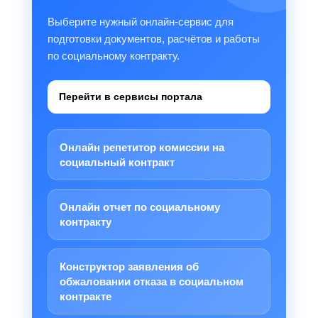
Выберите нужный онлайн-сервис для
подготовки документов, расчётов и работы
по социальному контракту.
Перейти в сервисы портала
Онлайн репетитор комиссии на
социальный контракт
Онлайн отчет по социальному
контракту
Конструктор заявления об
обжаловании отказа в социальном
контракте