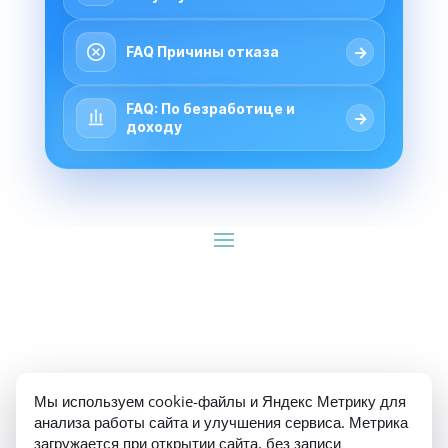
→
FAQ Причины отказа
FAQ: По безработице и
→
доходу
ИП Гуляев Е.А. ОГРН 310784709900570 ИНН 
Мы используем cookie-файлы и Яндекс Метрику для
781020474307
анализа работы сайта и улучшения сервиса. Метрика
загружается при открытии сайта, без записи