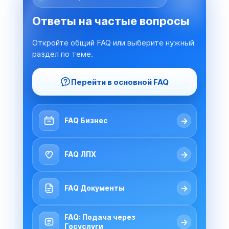
Ответы на частые вопросы
Откройте общий FAQ или выберите нужный
раздел по теме.
Перейти в основной FAQ
→
FAQ Бизнес
→
FAQ ЛПХ
→
FAQ Документы
FAQ: Подача через
→
Госуслуги