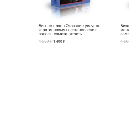
Бизнес-план «Оказание услуг по
Бизн
кератиновому восстановлению
мани
волос», самозанятость
само
4 500
₽
4 5
1 400
₽