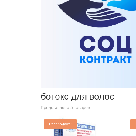
Главная
/ Товары с меткой “ботокс для волос”
ботокс для волос
Представлено 5 товаров
Распродажа!