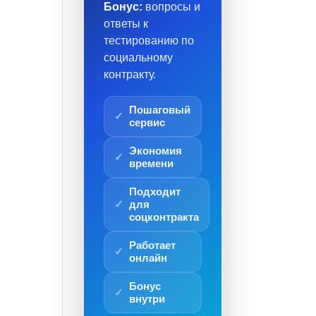
Бонус:
вопросы и
ответы к
тестированию по
социальному
контракту.
Пошаговый
сервис
Экономия
времени
Подходит
для
соцконтракта
Работает
онлайн
Бонус
внутри