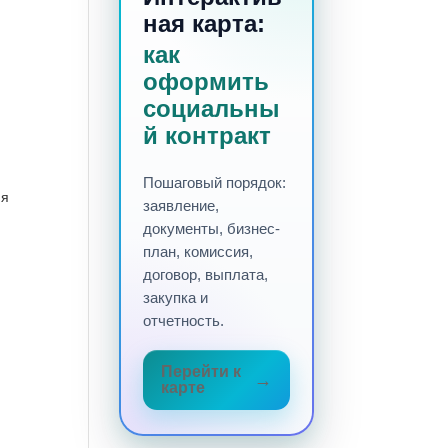
ная карта:
как
оформить
социальны
й контракт
Пошаговый порядок:
ия
заявление,
документы, бизнес-
план, комиссия,
договор, выплата,
закупка и
отчетность.
Перейти к
карте