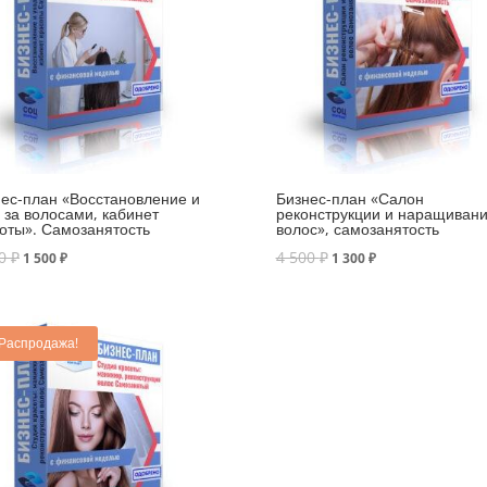
ес-план «Восстановление и
Бизнес-план «Салон
 за волосами, кабинет
реконструкции и наращиван
оты». Самозанятость
волос», самозанятость
00
₽
4 500
₽
1 500
₽
1 300
₽
Распродажа!