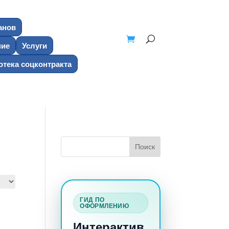
анов
ние
Услуги
тека соцконтракта
ГИД ПО
ОФОРМЛЕНИЮ
Интерактив