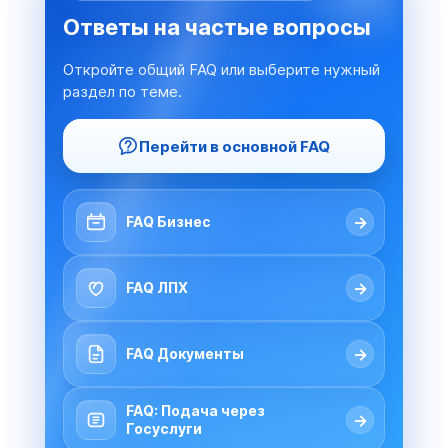
Ответы на частые вопросы
Откройте общий FAQ или выберите нужный
раздел по теме.
Перейти в основной FAQ
→
FAQ Бизнес
→
FAQ ЛПХ
→
FAQ Документы
FAQ: Подача через
→
Госуслуги