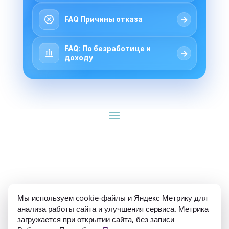
→
FAQ Причины отказа
FAQ: По безработице и
→
доходу
ИП Гуляев Е.А. ОГРН 310784709900570 ИНН 
Мы используем cookie-файлы и Яндекс Метрику для
781020474307
анализа работы сайта и улучшения сервиса. Метрика
загружается при открытии сайта, без записи