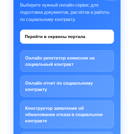
Выберите нужный онлайн-сервис для
подготовки документов, расчётов и работы
по социальному контракту.
Перейти в сервисы портала
Онлайн репетитор комиссии на
социальный контракт
Онлайн отчет по социальному
контракту
Конструктор заявления об
обжаловании отказа в социальном
контракте