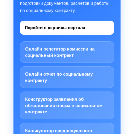
подготовки документов, расчётов и работы
по социальному контракту.
Перейти в сервисы портала
Онлайн репетитор комиссии на
социальный контракт
Онлайн отчет по социальному
контракту
Конструктор заявления об
обжаловании отказа в социальном
контракте
Калькулятор среднедушевого