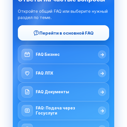
Откройте общий FAQ или выберите нужный
раздел по теме.
Перейти в основной FAQ
→
FAQ Бизнес
→
FAQ ЛПХ
→
FAQ Документы
FAQ: Подача через
→
Госуслуги