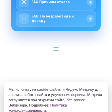
→
FAQ Причины отказа
FAQ: По безработице и
→
доходу
ИП Гуляев Е.А. ОГРН 310784709900570 ИНН 
Мы используем cookie-файлы и Яндекс Метрику для
781020474307
анализа работы сайта и улучшения сервиса. Метрика
загружается при открытии сайта, без записи
Вебвизора. Подробнее:
Политика
конфиденциальности
.