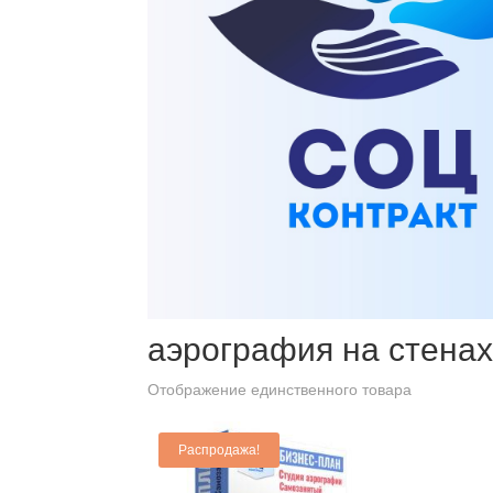
Главная
/ Товары с меткой “аэрография на стенах”
аэрография на стена
Отображение единственного товара
Распродажа!