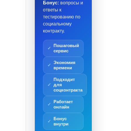
Бонус:
вопросы и
ответы к
тестированию по
социальному
контракту.
Пошаговый
сервис
Экономия
времени
Подходит
для
соцконтракта
Работает
онлайн
Бонус
внутри