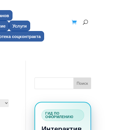
анов
ние
Услуги
тека соцконтракта
ГИД ПО
ОФОРМЛЕНИЮ
Интерактив