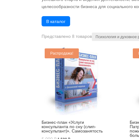
целесообразности бизнеса для социального ко
В каталог
Представлено 8 товаров
Распродажа!
Бизнес-план «Услуги
Бизн
консультанта по сну (слип-
Патр
консультант)». Самозанятость
пож
бол
5 000
₽