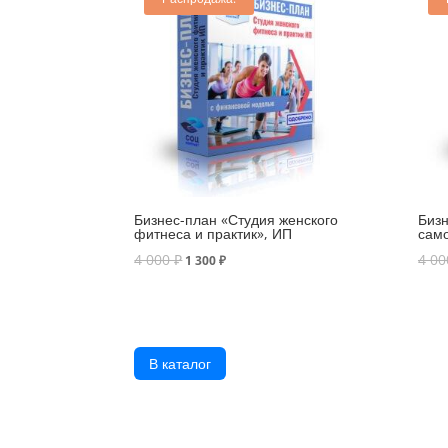
Бизнес-план «Студия женского
Бизн
фитнеса и практик», ИП
само
4 000
₽
4 0
1 300
₽
В каталог