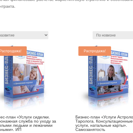
нтракта.
Распродажа!
Распродажа!
ес-план «Услуги сиделки.
Бизнес-план «Услуги Астроло
онажная служба по уходу за
Таролога. Консультационные
илыми людьми и лежачими
услуги, натальные карты».
ьными». ИП
Самозанятость