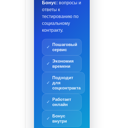
Бонус:
вопросы и
ответы к
тестированию по
социальному
контракту.
Пошаговый
сервис
Экономия
времени
Подходит
для
соцконтракта
Работает
онлайн
Бонус
внутри