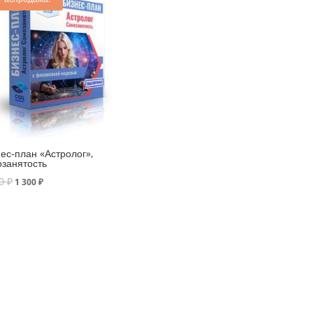
ес-план «Астролог»,
занятость
00
₽
1 300
₽