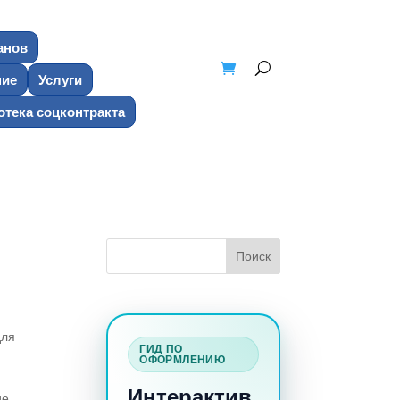
анов
ние
Услуги
тека соцконтракта
для
ГИД ПО
ОФОРМЛЕНИЮ
Интерактив
ие