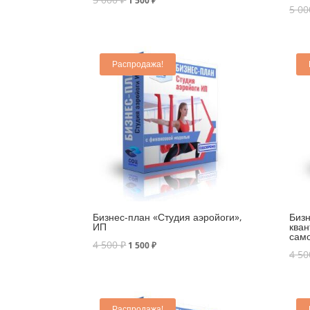
1 500
₽
5 0
Распродажа!
Бизнес-план «Студия аэройоги»,
Бизн
ИП
кван
само
4 500
₽
1 500
₽
4 5
Распродажа!