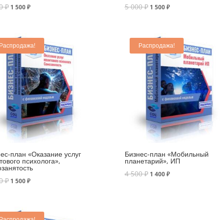
00
₽
5 000
₽
1 500
₽
1 500
₽
Распродажа!
Распродажа!
ес-план «Оказание услуг
Бизнес-план «Мобильный
тового психолога»,
планетарий», ИП
занятость
4 500
₽
1 400
₽
00
₽
1 500
₽
Распродажа!