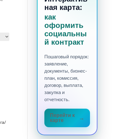
ная карта:
как
оформить
социальны
й контракт
Пошаговый порядок:
заявление,
документы, бизнес-
план, комиссия,
договор, выплата,
закупка и
отчетность.
Перейти к
карте
га/